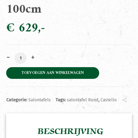
100cm
€
629
Salontafel Castello 100cm aantal
TOEVOEGEN AAN WINKELWAGEN
Categorie:
Salontafels
Tags:
salontafel Rond
,
Castello
BESCHRIJVING