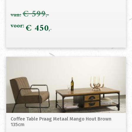
€
599
Oorspronkelijke
€
450
Hui
prijs
prij
was:
is:
€ 599.
€ 4
Coffee Table Praag Metaal Mango Hout Brown
135cm