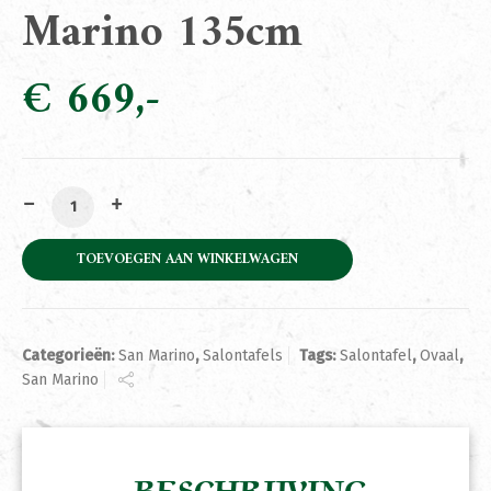
Marino 135cm
€
669
Salontafel Ovaal San Marino 135cm aantal
TOEVOEGEN AAN WINKELWAGEN
Categorieën:
San Marino
,
Salontafels
Tags:
Salontafel
,
Ovaal
,
San Marino