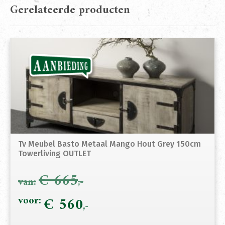
Gerelateerde producten
Tv Meubel Basto Metaal Mango Hout Grey 150cm
Towerliving OUTLET
€
665
Oorspronkelijke
€
560
Hui
prijs
prij