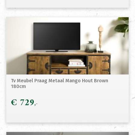
was:
is:
€ 665.
€ 5
Tv Meubel Praag Metaal Mango Hout Brown
180cm
€
729